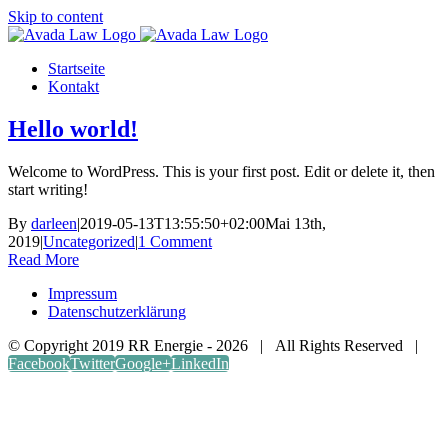
Skip to content
Startseite
Kontakt
Hello world!
Welcome to WordPress. This is your first post. Edit or delete it, then
start writing!
By
darleen
|
2019-05-13T13:55:50+02:00
Mai 13th,
2019
|
Uncategorized
|
1 Comment
Read More
Impressum
Datenschutzerklärung
© Copyright 2019 RR Energie -
2026 | All Rights Reserved |
Facebook
Twitter
Google+
LinkedIn
Close this module
Jetzt eintragen!
Wir werden uns so schnell wie möglich bei dir
melden.