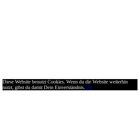
Vor- und Nachname
*
Telefonnummer
*
Phone
Absenden
Jetzt informieren!
Unverbindlich & kostenlos.
Close this module
Vor- und Nachname
*
Telefonnummer
*
Email
Absenden
Diese Website benutzt Cookies. Wenn du die Website weiterhin
nutzt, gibst du damit Dein Einverständnis.
OK