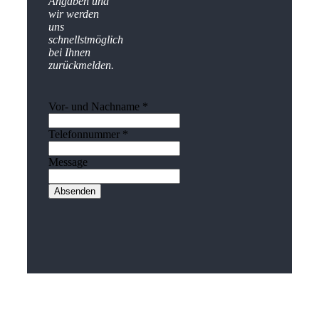
Angaben und
wir werden
uns
schnellstmöglich
bei Ihnen
zurückmelden.
Vor- und Nachname
*
Telefonnummer
*
Message
Absenden