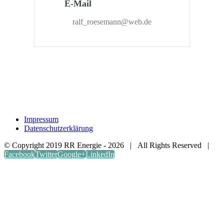
E-Mail
ralf_roesemann@web.de
Impressum
Datenschutzerklärung
© Copyright 2019 RR Energie -
2026 | All Rights Reserved |
Facebook
Twitter
Google+
LinkedIn
Close this module
Jetzt eintragen!
Wir werden uns so schnell wie möglich bei dir
melden.
Vor- und Nachname
*
Telefonnummer
*
Email